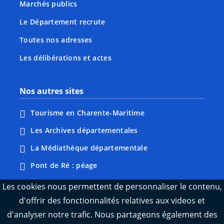
Marchés publics
Le Département recrute
Toutes nos adresses
Les délibérations et actes
Nos autres sites
Tourisme en Charente-Maritime
Les Archives départementales
La Médiathèque départementale
Pont de Ré : péage
Webcams : Ré info trafic
Les cookies nous permettent de personnaliser le contenu,
d'offrir des fonctionnalités relatives aux videos et
Webcams : Oléron info trafic
d'analyser notre trafic. Nous partageons également des
Manger 17