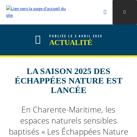
Rechercher
Ouvri
Valider la re
ALLER AU CONTENU
ALLER AU MENU
ALLER À LA RECHERCHE
PUBLIÉE LE 2 AVRIL 2025
ACTUALITÉ
LA SAISON 2025 DES
ÉCHAPPÉES NATURE EST
LANCÉE
En Charente-Maritime, les
espaces naturels sensibles
baptisés « Les Échappées Nature