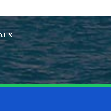
IAUX
nkedin
page Youtube