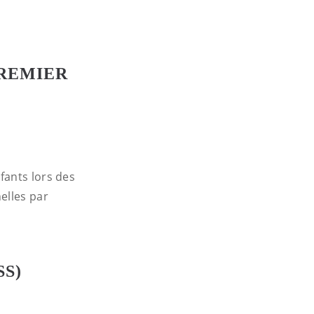
PREMIER
fants lors des
elles par
SS)