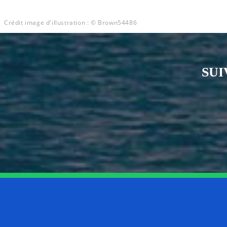
Crédit image d'illustration : © Brown54486
SUI