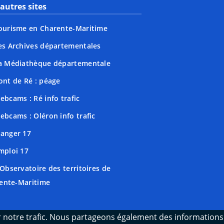
autres sites
ourisme en Charente-Maritime
es Archives départementales
a Médiathèque départementale
ont de Ré : péage
ebcams : Ré info trafic
ebcams : Oléron info trafic
anger 17
mploi 17
'Observatoire des territoires de
ente-Maritime
er notre trafic. Nous partageons également des informations