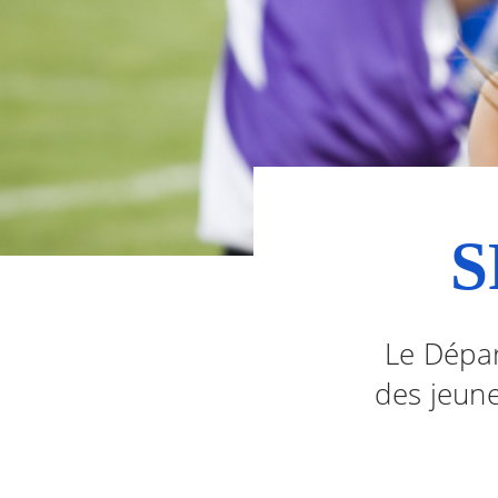
S
Le Dépar
des jeun