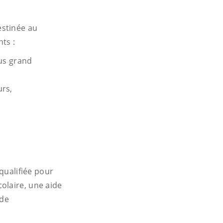
estinée au
ts :
lus grand
urs,
 qualifiée pour
olaire, une aide
 de