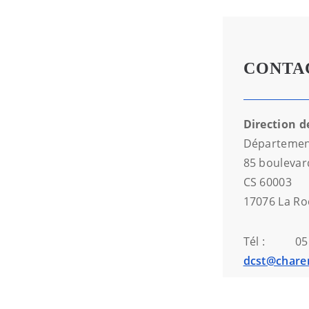
CONTA
Direction d
Département
85 boulevar
CS 60003
17076 La Ro
Tél :
05
dcst@charen