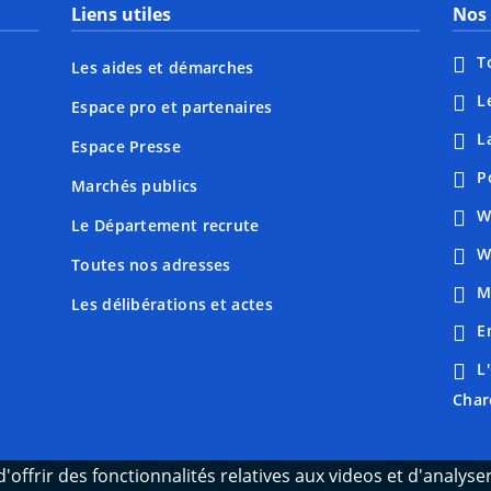
Liens utiles
Nos 
T
Les aides et démarches
L
Espace pro et partenaires
L
Espace Presse
P
Marchés publics
W
Le Département recrute
W
Toutes nos adresses
M
Les délibérations et actes
E
L
Char
'offrir des fonctionnalités relatives aux videos et d'analys