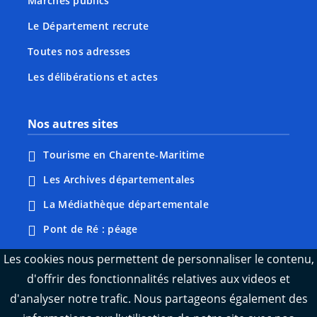
Marchés publics
Le Département recrute
Toutes nos adresses
Les délibérations et actes
Nos autres sites
Tourisme en Charente-Maritime
Les Archives départementales
La Médiathèque départementale
Pont de Ré : péage
Webcams : Ré info trafic
Les cookies nous permettent de personnaliser le contenu,
d'offrir des fonctionnalités relatives aux videos et
Webcams : Oléron info trafic
d'analyser notre trafic. Nous partageons également des
Manger 17