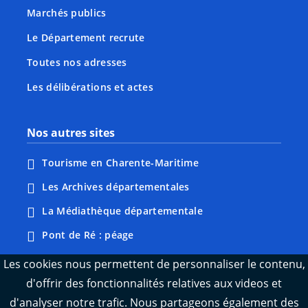
Marchés publics
Le Département recrute
Toutes nos adresses
Les délibérations et actes
Nos autres sites
Tourisme en Charente-Maritime
Les Archives départementales
La Médiathèque départementale
Pont de Ré : péage
Webcams : Ré info trafic
Les cookies nous permettent de personnaliser le contenu,
d'offrir des fonctionnalités relatives aux videos et
Webcams : Oléron info trafic
d'analyser notre trafic. Nous partageons également des
Manger 17