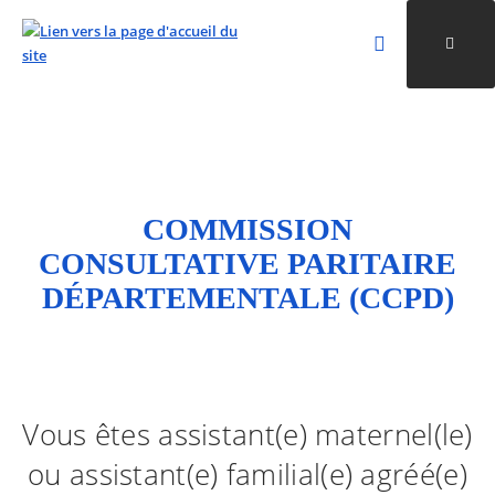
Rechercher
Ouvri
Valider la re
ALLER AU CONTENU
ALLER AU MENU
ALLER À LA RECHERCHE
COMMISSION
CONSULTATIVE PARITAIRE
DÉPARTEMENTALE (CCPD)
Vous êtes assistant(e) maternel(le)
ou assistant(e) familial(e) agréé(e)