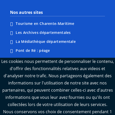
Nos autres sites
Tourisme en Charente-Maritime
Les Archives départementales
La Médiathèque départementale
Pont de Ré : péage
Webcams : Ré info trafic
Les cookies nous permettent de personnaliser le contenu,
d'offrir des fonctionnalités relatives aux videos et
Webcams : Oléron info trafic
d'analyser notre trafic. Nous partageons également des
Manger 17
informations sur l'utilisation de notre site avec nos
Emploi 17
partenaires, qui peuvent combiner celles-ci avec d'autres
L'Observatoire des territoires de Charente-
informations que vous leur avez fournies ou qu'ils ont
Maritime
collectées lors de votre utilisation de leurs services.
Nous conservons vos choix de consentement pendant 1