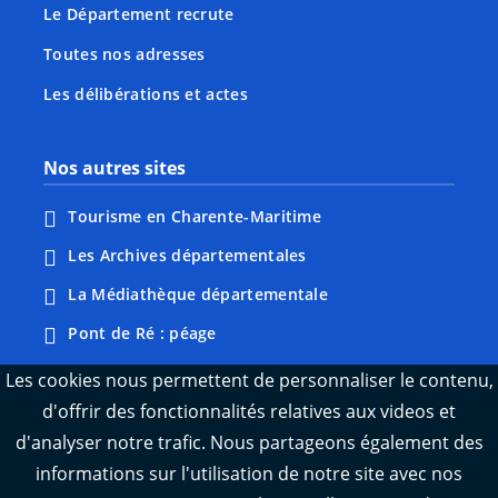
Le Département recrute
Toutes nos adresses
Les délibérations et actes
Nos autres sites
Tourisme en Charente-Maritime
Les Archives départementales
La Médiathèque départementale
Pont de Ré : péage
Webcams : Ré info trafic
Les cookies nous permettent de personnaliser le contenu,
d'offrir des fonctionnalités relatives aux videos et
Webcams : Oléron info trafic
d'analyser notre trafic. Nous partageons également des
Manger 17
informations sur l'utilisation de notre site avec nos
Emploi 17