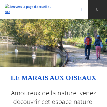
Rechercher
Ouvri
Valider la re
ALLER AU CONTENU
ALLER AU MENU
ALLER À LA RECHERCHE
LE MARAIS AUX OISEAUX
Amoureux de la nature, venez
découvrir cet espace naturel