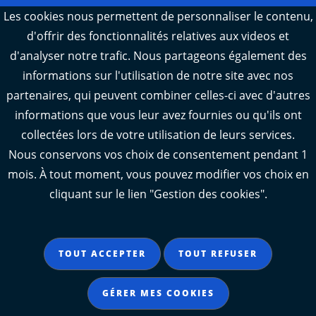
Webcams : Ré info trafic
Les cookies nous permettent de personnaliser le contenu,
d'offrir des fonctionnalités relatives aux videos et
Webcams : Oléron info trafic
d'analyser notre trafic. Nous partageons également des
Manger 17
informations sur l'utilisation de notre site avec nos
Emploi 17
partenaires, qui peuvent combiner celles-ci avec d'autres
L'Observatoire des territoires de Charente-
informations que vous leur avez fournies ou qu'ils ont
Maritime
collectées lors de votre utilisation de leurs services.
Nous conservons vos choix de consentement pendant 1
mois. À tout moment, vous pouvez modifier vos choix en
cliquant sur le lien "Gestion des cookies".
Aide
Accessibilité : partiellement conforme
TOUT ACCEPTER
TOUT REFUSER
Mentions légales
Données personnelles
GÉRER MES COOKIES
Gestion des cookies
Contact