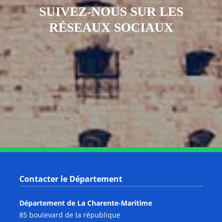
SUIVEZ-NOUS SUR LES
RÉSEAUX SOCIAUX
Notre page Instagram
Notre page Facebook
Notre page X
Notre page Tiktok
Notre page Link
Notre page Youtube
Contacter le Département
Département de La Charente-Maritime
85 boulevard de la république