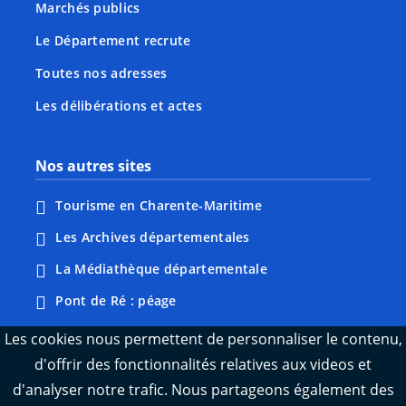
Marchés publics
Le Département recrute
Toutes nos adresses
Les délibérations et actes
Nos autres sites
Tourisme en Charente-Maritime
Les Archives départementales
La Médiathèque départementale
Pont de Ré : péage
Webcams : Ré info trafic
Les cookies nous permettent de personnaliser le contenu,
d'offrir des fonctionnalités relatives aux videos et
Webcams : Oléron info trafic
d'analyser notre trafic. Nous partageons également des
Manger 17