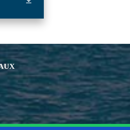
IAUX
nkedin
page Youtube