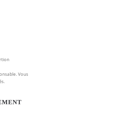
rtion
ponsable. Vous
és.
UEMENT