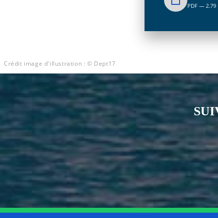
PDF — 2.79
Crédit image d'illustration : © Dept17
SUI