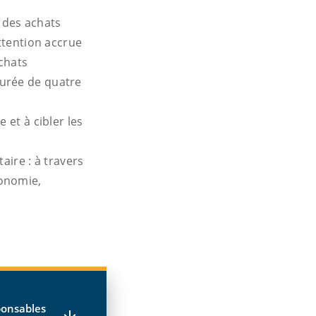
 des achats
attention accrue
chats
durée de quatre
 et à cibler les
aire : à travers
conomie,
ponsables