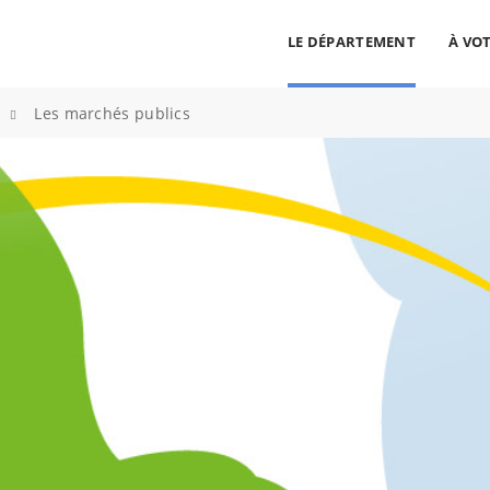
LE DÉPARTEMENT
À VOT
cherche
>
Les marchés publics
ALLER AU CONTENU
ALLER AU MENU
ALLER À LA RECHERCHE