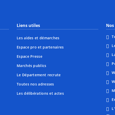
Liens utiles
Nos 
T
Les aides et démarches
L
Espace pro et partenaires
L
Espace Presse
P
Marchés publics
W
Le Département recrute
W
Toutes nos adresses
M
Les délibérations et actes
E
L