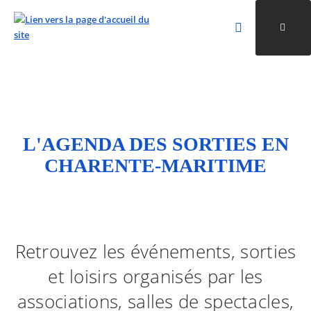
Rechercher
Ouvri
Valider la re
ALLER AU CONTENU
ALLER AU MENU
ALLER À LA RECHERCHE
L'AGENDA DES SORTIES EN
CHARENTE-MARITIME
Retrouvez les événements, sorties
et loisirs organisés par les
associations, salles de spectacles,