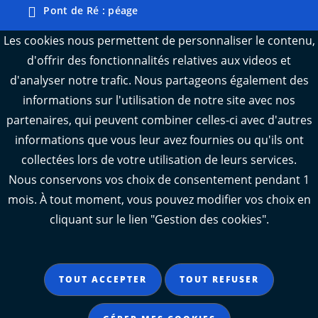
Pont de Ré : péage
Webcams : Ré info trafic
Les cookies nous permettent de personnaliser le contenu,
d'offrir des fonctionnalités relatives aux videos et
Webcams : Oléron info trafic
d'analyser notre trafic. Nous partageons également des
Manger 17
informations sur l'utilisation de notre site avec nos
Emploi 17
partenaires, qui peuvent combiner celles-ci avec d'autres
L'Observatoire des territoires de Charente-
informations que vous leur avez fournies ou qu'ils ont
Maritime
collectées lors de votre utilisation de leurs services.
Nous conservons vos choix de consentement pendant 1
mois. À tout moment, vous pouvez modifier vos choix en
cliquant sur le lien "Gestion des cookies".
Aide
Accessibilité : partiellement conforme
TOUT ACCEPTER
TOUT REFUSER
Mentions légales
Données personnelles