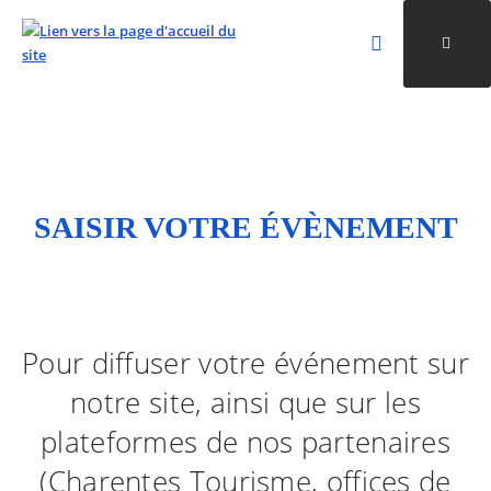
Rechercher
Ouvri
Valider la re
ALLER AU CONTENU
ALLER AU MENU
ALLER À LA RECHERCHE
SAISIR VOTRE ÉVÈNEMENT
Pour diffuser votre événement sur
notre site, ainsi que sur les
plateformes de nos partenaires
(Charentes Tourisme, offices de