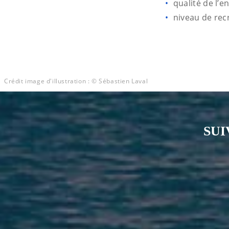
qualité de l’
niveau de rec
Crédit image d'illustration : © Sébastien Laval
SUI