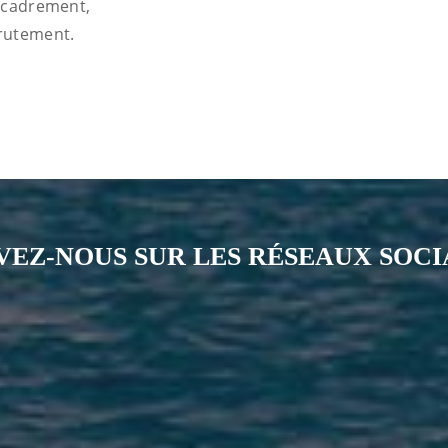
encadrement,
rutement.
VEZ-NOUS SUR LES RÉSEAUX SOC
Notre page Instagram
Notre page Facebook
Notre page X
Notre page Tiktok
Notre page Li
Notre 