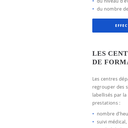
du niveau d'é
du nombre de l
EFFE
LES CEN
DE FORM
Les centres dép
regrouper des s
labellisés par l
prestations :
nombre d’heu
suivi médical,