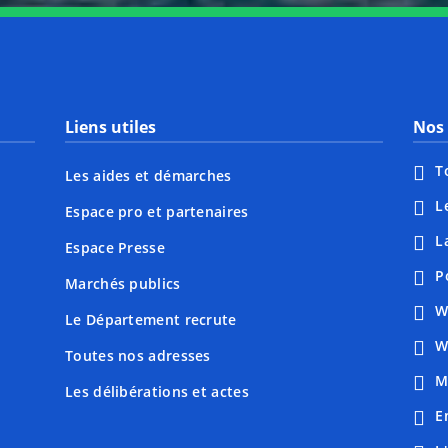
Liens utiles
Nos 
T
Les aides et démarches
L
Espace pro et partenaires
L
Espace Presse
P
Marchés publics
W
Le Département recrute
W
Toutes nos adresses
M
Les délibérations et actes
E