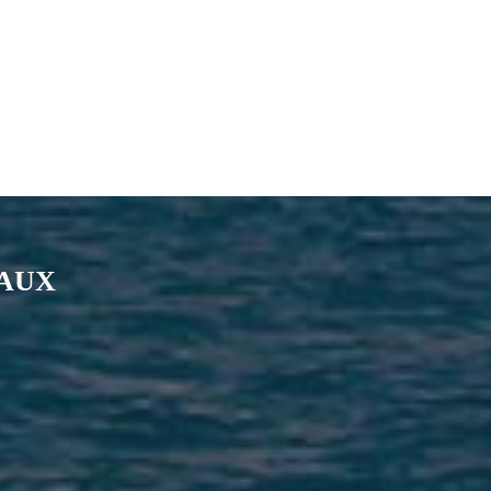
IAUX
nkedin
page Youtube