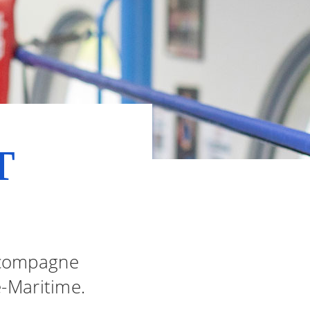
T
ccompagne
e-Maritime.