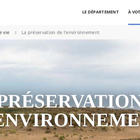
LE DÉPARTEMENT
À VOT
cherche
>
e vie
La préservation de l'environnement
ALLER AU CONTENU
ALLER AU MENU
ALLER À LA RECHERCHE
 PRÉSERVATION
ENVIRONNEM