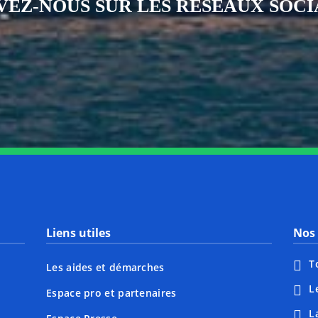
VEZ-NOUS SUR LES RÉSEAUX SOC
Notre page Instagram
Notre page Facebook
Notre page X
Notre page Tiktok
Notre page Li
Notre 
Liens utiles
Nos 
T
Les aides et démarches
L
Espace pro et partenaires
L