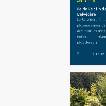
ACTUALITÉS
Île de Ré : fin 
Belvédère
Le Belvédère fait
plusieurs mois de t
accueillir les usa
entièrement réamé
plus durable.
PUBLIÉ LE 05