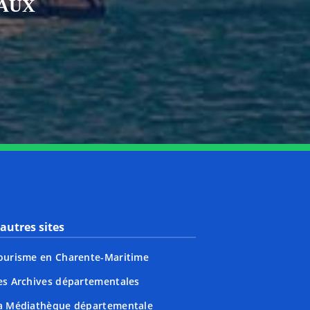
IAUX
nkedin
page Youtube
autres sites
ourisme en Charente-Maritime
es Archives départementales
a Médiathèque départementale