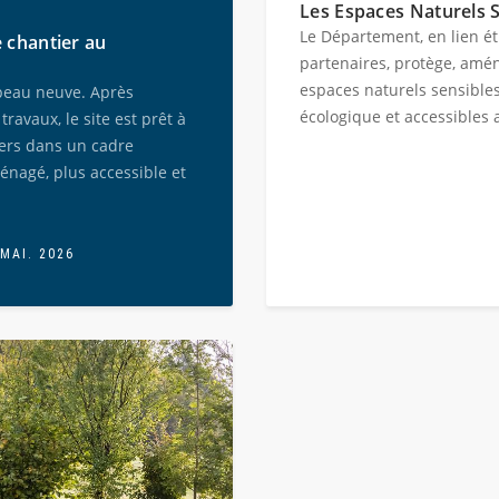
Les Espaces Naturels 
Le Département, en lien ét
de chantier au
partenaires, protège, amén
espaces naturels sensibles 
 peau neuve. Après
écologique et accessibles 
ravaux, le site est prêt à
gers dans un cadre
nagé, plus accessible et
 MAI. 2026