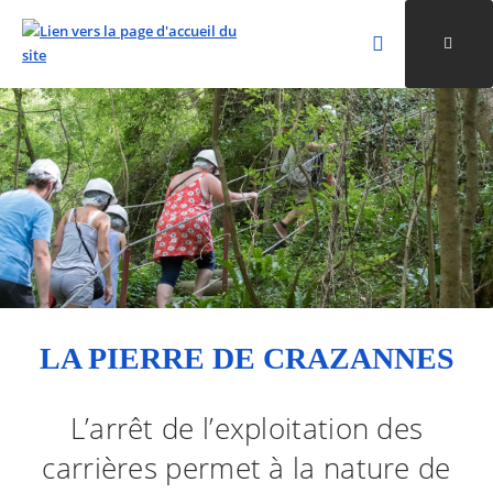
Rechercher
Ouvri
Valider la re
ALLER AU CONTENU
ALLER AU MENU
ALLER À LA RECHERCHE
LA PIERRE DE CRAZANNES
L’arrêt de l’exploitation des
carrières permet à la nature de