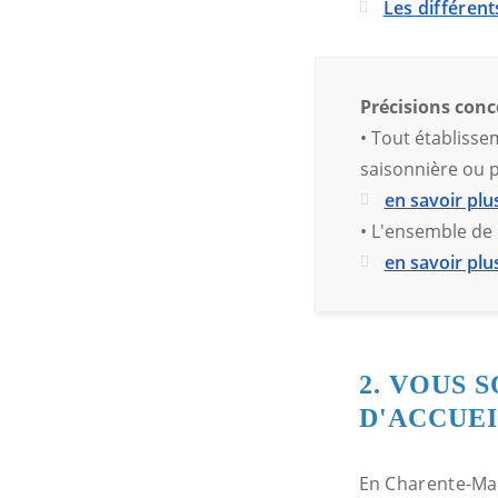
Les différent
Précisions conc
• Tout établisse
saisonnière ou p
en savoir plu
• L'ensemble de 
en savoir plu
2. VOUS 
D'ACCUEI
En Charente-Mari