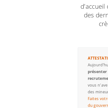
d'accueil
des dern
crè
ATTESTAT
Aujourd’hu
présenter 
recrutem
vous n'ave
des mineu
Faites votr
du gouver