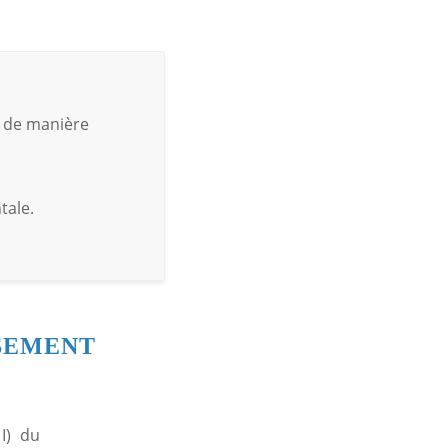
r de manière
tale.
SSEMENT
MI) du