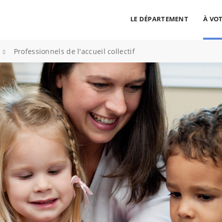
LE DÉPARTEMENT
À VOT
cherche
>
Professionnels de l'accueil collectif
ALLER AU CONTENU
ALLER AU MENU
ALLER À LA RECHERCHE