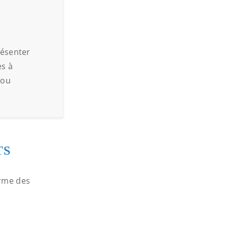
résenter
es à
 ou
TS
orme des