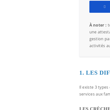
À noter :
t
une attest
gestion pa
activités a
1. LES D
Il existe 3 type
services aux fami
LES CRÈCHE