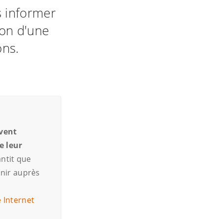
s informer
ion d'une
ons.
vent
e leur
antit que
nir auprès
e Internet