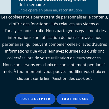
de la semaine
Entre opéra en plein air, reconstitution
historique, métal et spectacle
Les cookies nous permettent de personnaliser le contenu,
pyrotechnique, 5 rendez-vous vous
d'offrir des fonctionnalités relatives aux videos et
attendent du 3 au 9 août.
d'analyser notre trafic. Nous partageons également des
informations sur l'utilisation de notre site avec nos
PUBLIÉ LE 03 AOÛ. 2026
partenaires, qui peuvent combiner celles-ci avec d'autres
informations que vous leur avez fournies ou qu'ils ont
collectées lors de votre utilisation de leurs services.
Nous conservons vos choix de consentement pendant 1
mois. À tout moment, vous pouvez modifier vos choix en
cliquant sur le lien "Gestion des cookies".
TOUT ACCEPTER
TOUT REFUSER