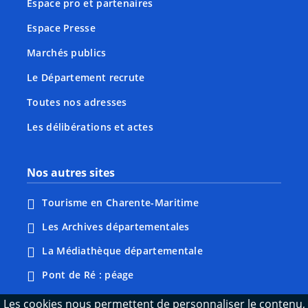
Espace pro et partenaires
Espace Presse
Marchés publics
Le Département recrute
Toutes nos adresses
Les délibérations et actes
Nos autres sites
Tourisme en Charente-Maritime
Les Archives départementales
La Médiathèque départementale
Pont de Ré : péage
Webcams : Ré info trafic
Les cookies nous permettent de personnaliser le contenu,