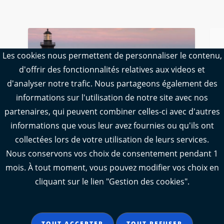
Les cookies nous permettent de personnaliser le contenu,
d'offrir des fonctionnalités relatives aux videos et
d'analyser notre trafic. Nous partageons également des
informations sur l'utilisation de notre site avec nos
partenaires, qui peuvent combiner celles-ci avec d'autres
informations que vous leur avez fournies ou qu'ils ont
collectées lors de votre utilisation de leurs services.
Le phare de Chassiron
Nous conservons vos choix de consentement pendant 1
Lieu incontournable de l'Île d'Oléron, le
mois. À tout moment, vous pouvez modifier vos choix en
phare de Chassiron situé tout au nord
cliquant sur le lien "Gestion des cookies".
de l'île offre une vue à couper le souffle.
TOUT ACCEPTER
TOUT REFUSER