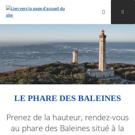
Rechercher
Ouvri
Valider la re
ALLER AU CONTENU
ALLER AU MENU
ALLER À LA RECHERCHE
LE PHARE DES BALEINES
Prenez de la hauteur, rendez-vous
au phare des Baleines situé à la