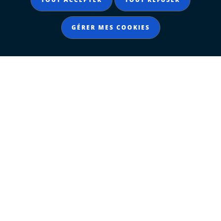
GÉRER MES COOKIES
Afficher l'image 1
Afficher l'image 2
Crédit image d'illustration : © Sébastien Laval
SUIVEZ-NOUS SUR LES
RÉSEAUX SOCIAUX
Notre page Instagram
Notre page Facebook
Notre page X
Notre page Tiktok
Notre page Link
Notre page Youtube