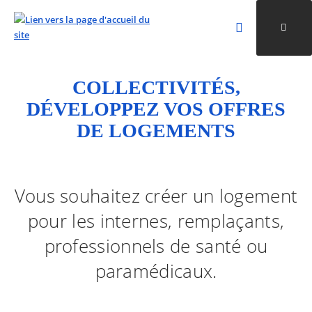
Rechercher
Ouvri
Valider la re
COLLECTIVITÉS,
ALLER AU CONTENU
ALLER AU MENU
ALLER À LA RECHERCHE
DÉVELOPPEZ VOS OFFRES
DE LOGEMENTS
Vous souhaitez créer un logement
pour les internes, remplaçants,
professionnels de santé ou
paramédicaux.