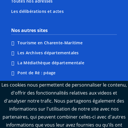
Toutes nos adresses
Les délibérations et actes
Nos autres sites
Tourisme en Charente-Maritime
Les Archives départementales
La Médiathèque départementale
Pont de Ré : péage
Webcams : Ré info trafic
Les cookies nous permettent de personnaliser le contenu,
d'offrir des fonctionnalités relatives aux videos et
Webcams : Oléron info trafic
d'analyser notre trafic. Nous partageons également des
Manger 17
informations sur l'utilisation de notre site avec nos
Emploi 17
partenaires, qui peuvent combiner celles-ci avec d'autres
L'Observatoire des territoires de Charente-
informations que vous leur avez fournies ou qu'ils ont