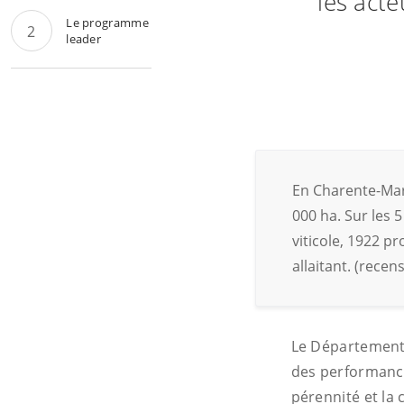
les acte
Le programme
leader
En Charente-Mari
000 ha. Sur les 
viticole, 1922 pr
allaitant. (rece
Le Département 
des performance
pérennité et la 