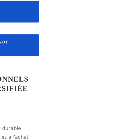
E
NDE
ONNELS
SIFIÉE
t durable
es à l’achat