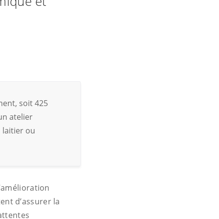
amique et
ent, soit 425
n atelier
laitier ou
’amélioration
nt d’assurer la
attentes