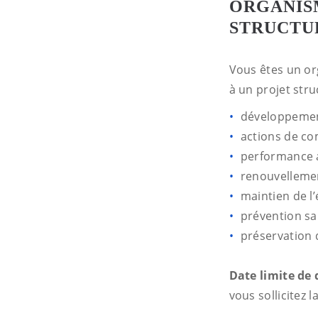
ORGANISM
STRUCTU
Vous êtes un or
à un projet str
développement
actions de com
performance 
renouvellemen
maintien de l’
prévention san
préservation 
Date limite de
vous sollicitez 