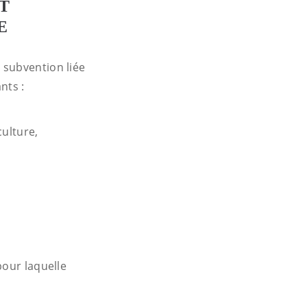
T
E
 subvention liée
nts :
culture,
pour laquelle