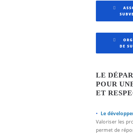
ASS
SUBV
ORG
DE S
LE DÉPA
POUR UNE
ET RESP
Le développem
Valoriser les p
permet de répon