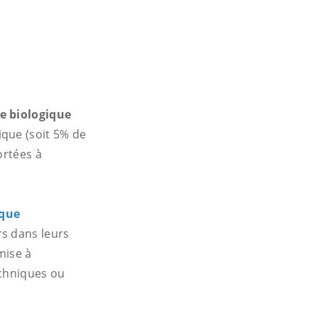
re biologique
ique (soit 5% de
ortées à
ique
rs dans leurs
mise à
echniques ou