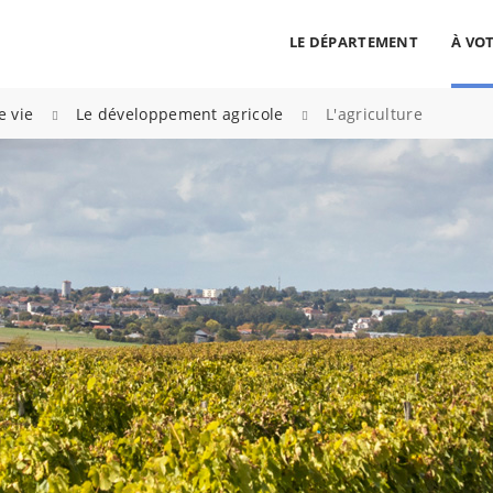
LE DÉPARTEMENT
À VOT
cherche
>
>
e vie
Le développement agricole
L'agriculture
ALLER AU CONTENU
ALLER AU MENU
ALLER À LA RECHERCHE