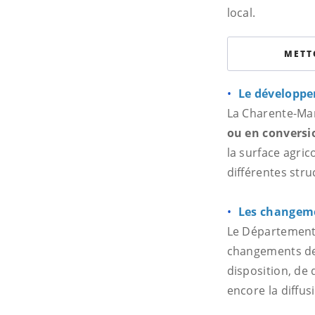
local.
METT
Le développe
La Charente-Ma
ou en conversi
la surface agric
différentes stru
Les changeme
Le Département 
changements de 
disposition, de
encore la diffus