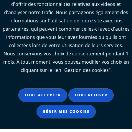
Cette demande doit être présentée au nom de la
d'offrir des fonctionnalités relatives aux videos et
personne, physique ou morale, à qui appartient le
d'analyser notre trafic. Nous partageons également des
terrain.
informations sur l'utilisation de notre site avec nos
partenaires, qui peuvent combiner celles-ci avec d'autres
informations que vous leur avez fournies ou qu'ils ont
DÉLIVRANCE DE L’ARRÊTÉ
collectées lors de votre utilisation de leurs services.
D'ALIGNEMENT
Nous conservons vos choix de consentement pendant 1
mois. À tout moment, vous pouvez modifier vos choix en
Le délai d’instruction de la demande est au
cliquant sur le lien "Gestion des cookies".
maximum de quatre mois à partir de la date de
réception du dossier complet.
TOUT ACCEPTER
TOUT REFUSER
L’alignement individuel est délivré par arrêté de la
Présidente du Département et après avis du Maire
GÉRER MES COOKIES
en agglomération.