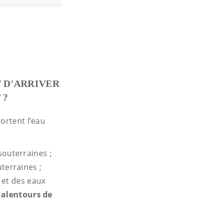
T D'ARRIVER
 ?
ortent l’eau
outerraines ;
terraines ;
 et des eaux
s alentours de