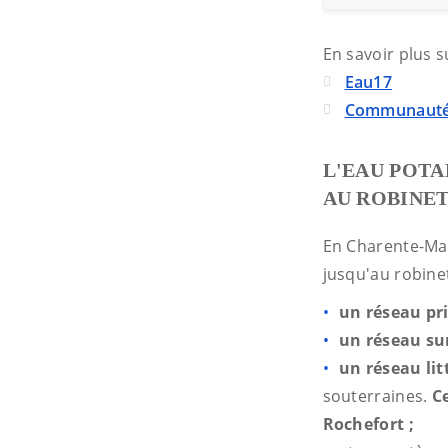
En savoir plus s
Eau17
Communauté d
L'EAU POTA
AU ROBINET
En Charente-Mari
jusqu'au robine
un réseau pr
un réseau su
un réseau lit
souterraines.
C
Rochefort ;