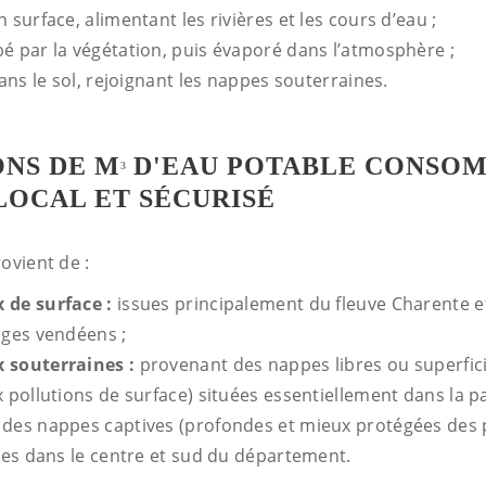
n surface, alimentant les rivières et les cours d’eau ;
bé par la végétation, puis évaporé dans l’atmosphère ;
 dans le sol, rejoignant les nappes souterraines.
ONS DE M
D'EAU POTABLE CONSOM
3
LOCAL ET SÉCURISÉ
rovient de :
 de surface :
issues principalement du fleuve Charente et
ages vendéens ;
x souterraines :
provenant des nappes libres ou superfici
 pollutions de surface) situées essentiellement dans la p
des nappes captives (profondes et mieux protégées des 
sées dans le centre et sud du département.