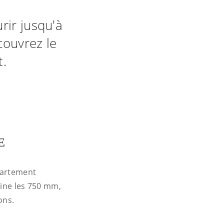
rir jusqu'à
couvrez le
t.
E
partement
sine les 750 mm,
ons.