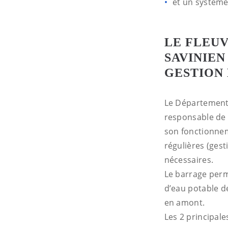
et un système
LE FLEUV
SAVINIEN
GESTION 
Le Département e
responsable de 
son fonctionnem
régulières (ges
nécessaires.
Le barrage perm
d’eau potable d
en amont.
Les 2 principal