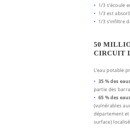
1/3 s’écoule e
1/3 est absor
1/3 s’infiltre
50 MILLI
CIRCUIT 
L’eau potable p
35 % des eaux
partie des barr
65 % des eau
(vulnérables aux
département et 
surface) locali