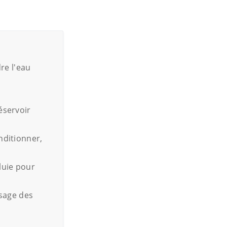
re l'eau
éservoir
nditionner,
luie pour
ssage des