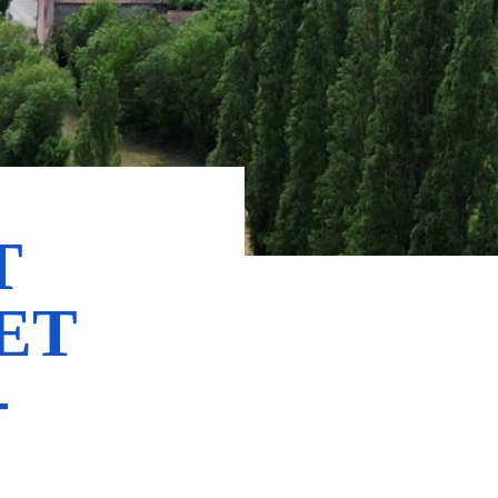
T
ET
-