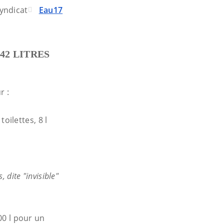
yndicat
Eau17
2 LITRES
r :
toilettes, 8 l
 dite "invisible"
00 l pour un