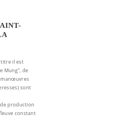
AINT-
LA
itre il est
Le Mung", de
es manœuvres
eresses) sont
s de production
fleuve constant