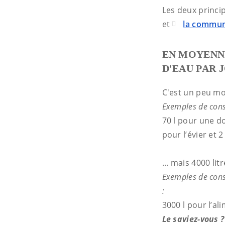
Les deux princi
et
la commun
EN MOYENN
D'EAU PAR 
C'est un peu moi
Exemples de cons
70 l pour une dou
pour l’évier et 2
... mais 4000 li
Exemples de conso
:
3000 l pour l’al
Le saviez-vous 