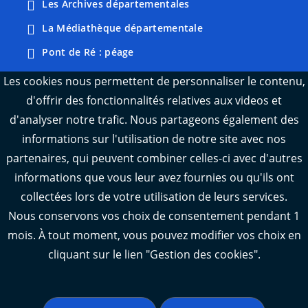
Les Archives départementales
La Médiathèque départementale
Pont de Ré : péage
Webcams : Ré info trafic
Les cookies nous permettent de personnaliser le contenu,
d'offrir des fonctionnalités relatives aux videos et
Webcams : Oléron info trafic
d'analyser notre trafic. Nous partageons également des
Manger 17
informations sur l'utilisation de notre site avec nos
Emploi 17
partenaires, qui peuvent combiner celles-ci avec d'autres
L'Observatoire des territoires de Charente-
informations que vous leur avez fournies ou qu'ils ont
Maritime
collectées lors de votre utilisation de leurs services.
Nous conservons vos choix de consentement pendant 1
mois. À tout moment, vous pouvez modifier vos choix en
cliquant sur le lien "Gestion des cookies".
Aide
Accessibilité : partiellement conforme