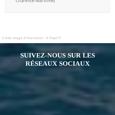
Charente-Maritime)
Crédit image d'illustration : © Dept17
SUIVEZ-NOUS SUR LES
RÉSEAUX SOCIAUX
Notre page Instagram
Notre page Facebook
Notre page X
Notre page Tiktok
Notre page Link
Notre page Youtube