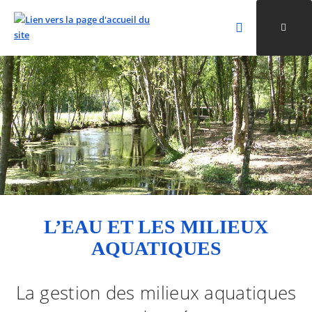
Rechercher
Ouvri
Valider la re
ALLER AU CONTENU
ALLER AU MENU
ALLER À LA RECHERCHE
L’EAU ET LES MILIEUX
AQUATIQUES
La gestion des milieux aquatiques