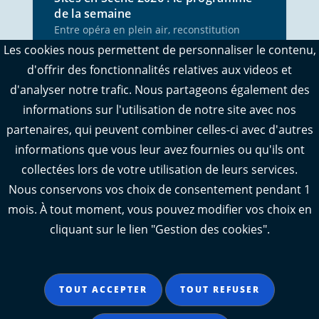
de la semaine
Entre opéra en plein air, reconstitution
historique, métal et spectacle
Les cookies nous permettent de personnaliser le contenu,
pyrotechnique, 5 rendez-vous vous
d'offrir des fonctionnalités relatives aux videos et
attendent du 3 au 9 août.
d'analyser notre trafic. Nous partageons également des
informations sur l'utilisation de notre site avec nos
PUBLIÉ LE 03 AOÛ. 2026
partenaires, qui peuvent combiner celles-ci avec d'autres
informations que vous leur avez fournies ou qu'ils ont
collectées lors de votre utilisation de leurs services.
Nous conservons vos choix de consentement pendant 1
mois. À tout moment, vous pouvez modifier vos choix en
cliquant sur le lien "Gestion des cookies".
TOUT ACCEPTER
TOUT REFUSER