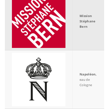
Mission
Stéphane
Bern
Napoléon,
eau de
Cologne