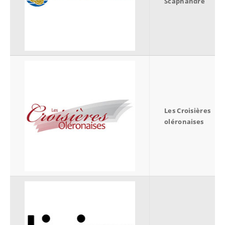
Scaphandre
Les Croisières
oléronaises