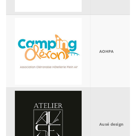
AOHPA
Ausé design