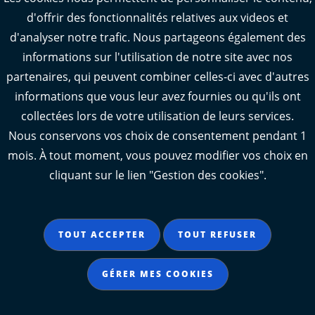
d'offrir des fonctionnalités relatives aux videos et
d'analyser notre trafic. Nous partageons également des
informations sur l'utilisation de notre site avec nos
PUBLIÉ LE 10 SEP. 2025
partenaires, qui peuvent combiner celles-ci avec d'autres
informations que vous leur avez fournies ou qu'ils ont
collectées lors de votre utilisation de leurs services.
Nous conservons vos choix de consentement pendant 1
Afficher l'image 1
Afficher l'image 2
Afficher l'image 3
Afficher l'image 4
Afficher l'image 5
Afficher l'image 6
mois. À tout moment, vous pouvez modifier vos choix en
cliquant sur le lien "Gestion des cookies".
Crédit image d'illustration : © Groupement ETPO
TOUT ACCEPTER
TOUT REFUSER
SUIVEZ-NOUS SUR LES
RÉSEAUX SOCIAUX
GÉRER MES COOKIES