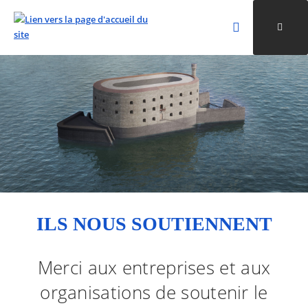
Rechercher
Ouvri
Valider la re
ALLER AU CONTENU
ALLER AU MENU
ALLER À LA RECHERCHE
ILS NOUS SOUTIENNENT
Merci aux entreprises et aux
organisations de soutenir le