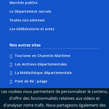
Marchés publics
Le Département recrute
Toutes nos adresses
Les délibérations et actes
Nos autres sites
Tourisme en Charente-Maritime
Les Archives départementales
La Médiathèque départementale
Pont de Ré : péage
Webcams : Ré info trafic
Les cookies nous permettent de personnaliser le contenu,
d'offrir des fonctionnalités relatives aux videos et
Webcams : Oléron info trafic
d'analyser notre trafic. Nous partageons également des
Manger 17