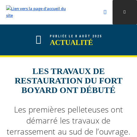
Rechercher
Ouvri
Valider la re
ALLER AU CONTENU
ALLER AU MENU
ALLER À LA RECHERCHE
PUBLIÉE LE 8 AOÛT 2025
ACTUALITÉ
LES TRAVAUX DE
RESTAURATION DU FORT
BOYARD ONT DÉBUTÉ
Les premières pelleteuses ont
démarré les travaux de
terrassement au sud de l’ouvrage.