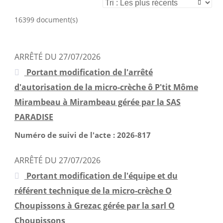
RECHERCHER
Filtrer par thèmes
août 2026
16399 document(s)
Délibérations des Assemblées Départementales
juillet 2026
Délibérations des Commissions Permanentes
juin 2026
Arrêtés
mai 2026
ARRÊTÉ DU 27/07/2026
Procès-Verbaux
avril 2026
Portant modification de l'arrêté
mars 2026
d'autorisation de la micro-crèche ô P'tit Môme
février 2026
Mirambeau à Mirambeau gérée par la SAS
janvier 2026
PARADISE
décembre 2025
Numéro de suivi de l'acte : 2026-817
novembre 2025
ARRÊTÉ DU 27/07/2026
octobre 2025
Portant modification de l'équipe et du
septembre 2025
référent technique de la micro-crèche O
août 2025
Choupissons à Grezac gérée par la sarl O
juillet 2025
Choupissons
juin 2025