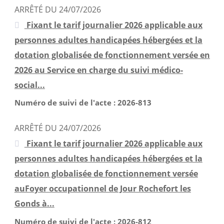
mars 2024
ARRÊTÉ DU 24/07/2026
février 2024
Fixant le tarif journalier 2026 applicable aux
janvier 2024
personnes adultes handicapées hébergées et la
décembre 2023
dotation globalisée de fonctionnement versée en
novembre 2023
2026 au Service en charge du suivi médico-
octobre 2023
social...
septembre 2023
Numéro de suivi de l'acte : 2026-813
août 2023
juillet 2023
ARRÊTÉ DU 24/07/2026
juin 2023
Fixant le tarif journalier 2026 applicable aux
mai 2023
personnes adultes handicapées hébergées et la
avril 2023
dotation globalisée de fonctionnement versée
mars 2023
auFoyer occupationnel de Jour Rochefort les
février 2023
Gonds à...
janvier 2023
Numéro de suivi de l'acte : 2026-812