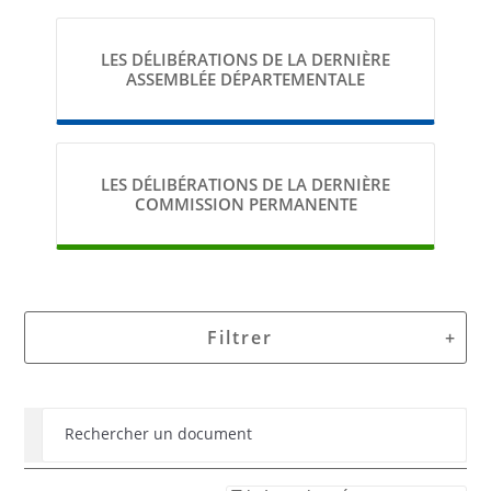
LES DÉLIBÉRATIONS DE LA DERNIÈRE
Les Conseillères et Conseillers dé
ASSEMBLÉE DÉPARTEMENTALE
L'Assemblée Départementale constituée de 54 Conseillè
Ils délibèrent également une fois par mois en Commiss
Chacune des décisions prises par les élus fait l’objet d
LES DÉLIBÉRATIONS DE LA DERNIÈRE
COMMISSION PERMANENTE
Filtrer
Rechercher un document
Date de séance