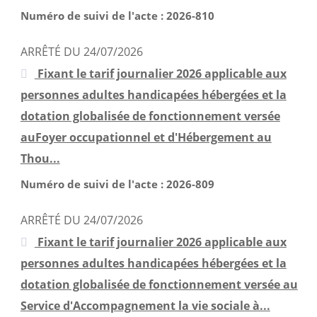
septembre 2021
Numéro de suivi de l'acte : 2026-810
juillet 2021
ARRÊTÉ DU 24/07/2026
mai 2021
Fixant le tarif journalier 2026 applicable aux
avril 2021
personnes adultes handicapées hébergées et la
mars 2021
dotation globalisée de fonctionnement versée
février 2021
auFoyer occupationnel et d'Hébergement au
janvier 2021
Thou...
décembre 2020
Numéro de suivi de l'acte : 2026-809
novembre 2020
octobre 2020
ARRÊTÉ DU 24/07/2026
septembre 2020
Fixant le tarif journalier 2026 applicable aux
personnes adultes handicapées hébergées et la
dotation globalisée de fonctionnement versée au
Service d'Accompagnement la vie sociale à...