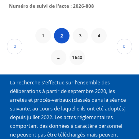
Numéro de suivi de l'acte : 2026-808
PAGINATION
1
2
3
4
››
Vous êtes sur la page
Aller à la page
Aller à la page
‹‹
››
…
1640
Indications pages suivantes existan
Last »
La recherche s'effectue sur l'ensemble des
délibérations à partir de septembre 2020, les
arrêtés et procès-verbaux (classés dans la séance
suivante, au cours de laquelle ils ont été adoptés)
depuis juillet 2022. Les actes réglementaires
comportant des données à caractère personnel
ne peuvent pas être téléchargés mais peuvent