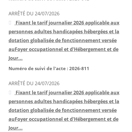
décembre 2022
novembre 2022
ARRÊTÉ DU 24/07/2026
octobre 2022
Fixant le tarif journalier 2026 applicable aux
septembre 2022
personnes adultes handicapées hébergées et la
août 2022
dotation globalisée de fonctionnement versée
auFoyer occupationnel et d'Hébergement et de
juillet 2022
Jour...
juin 2022
mai 2022
Numéro de suivi de l'acte : 2026-811
avril 2022
ARRÊTÉ DU 24/07/2026
mars 2022
Fixant le tarif journalier 2026 applicable aux
février 2022
personnes adultes handicapées hébergées et la
janvier 2022
dotation globalisée de fonctionnement versée
décembre 2021
auFoyer occupationnel et d'Hébergement et de
novembre 2021
Jour...
octobre 2021