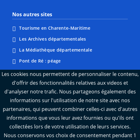
Nos autres sites
Tourisme en Charente-Maritime
Les Archives départementales
La Médiathèque départementale
Pont de Ré : péage
Webcams : Ré info trafic
Les cookies nous permettent de personnaliser le contenu,
d'offrir des fonctionnalités relatives aux videos et
Webcams : Oléron info trafic
d'analyser notre trafic. Nous partageons également des
Manger 17
informations sur l'utilisation de notre site avec nos
Emploi 17
partenaires, qui peuvent combiner celles-ci avec d'autres
L'Observatoire des territoires de Charente-
informations que vous leur avez fournies ou qu'ils ont
Maritime
collectées lors de votre utilisation de leurs services.
Nous conservons vos choix de consentement pendant 1