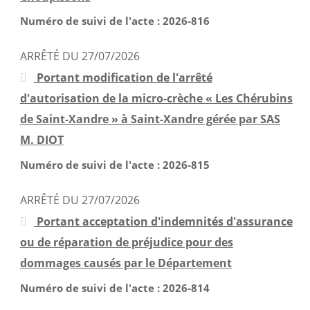
mai 2025
Numéro de suivi de l'acte : 2026-816
avril 2025
ARRÊTÉ DU 27/07/2026
mars 2025
Portant modification de l'arrêté
février 2025
d'autorisation de la micro-crèche « Les Chérubins
janvier 2025
de Saint-Xandre » à Saint-Xandre gérée par SAS
décembre 2024
M. DIOT
novembre 2024
Numéro de suivi de l'acte : 2026-815
octobre 2024
septembre 2024
ARRÊTÉ DU 27/07/2026
août 2024
Portant acceptation d'indemnités d'assurance
juillet 2024
ou de réparation de préjudice pour des
juin 2024
dommages causés par le Département
mai 2024
Numéro de suivi de l'acte : 2026-814
avril 2024