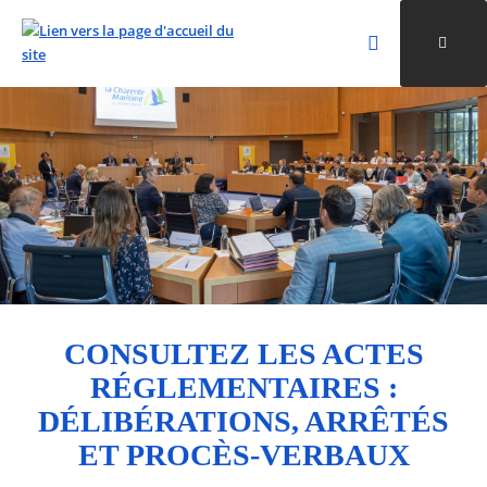
Rechercher
Ouvri
Valider la re
ALLER AU CONTENU
ALLER AU MENU
ALLER À LA RECHERCHE
CONSULTEZ LES ACTES
RÉGLEMENTAIRES :
DÉLIBÉRATIONS, ARRÊTÉS
ET PROCÈS-VERBAUX