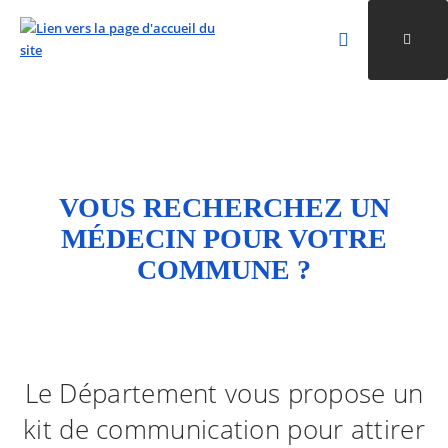
Rechercher
Ouvri
Valider la re
ALLER AU CONTENU
ALLER AU MENU
ALLER À LA RECHERCHE
VOUS RECHERCHEZ UN
MÉDECIN POUR VOTRE
COMMUNE ?
Le Département vous propose un
kit de communication pour attirer