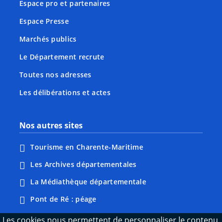
Espace pro et partenaires
Espace Presse
Marchés publics
Le Département recrute
Toutes nos adresses
Les délibérations et actes
Nos autres sites
Tourisme en Charente-Maritime
Les Archives départementales
La Médiathèque départementale
Pont de Ré : péage
Webcams : Ré info trafic
Les cookies nous permettent de personnaliser le contenu,