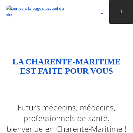
Rechercher
Ouvri
Valider la re
ALLER AU CONTENU
ALLER AU MENU
ALLER À LA RECHERCHE
LA CHARENTE-MARITIME
EST FAITE POUR VOUS
Futurs médecins, médecins,
professionnels de santé,
bienvenue en Charente-Maritime !