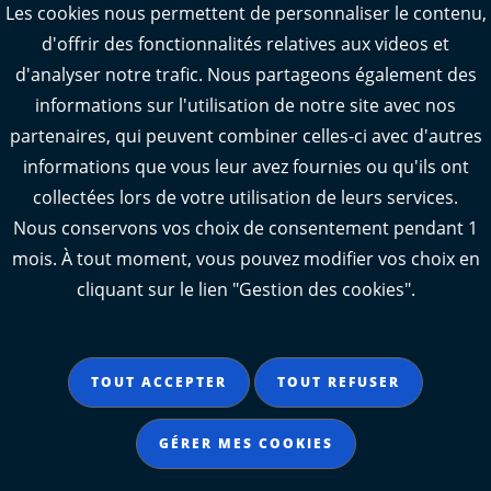
Webcams : Ré info trafic
Les cookies nous permettent de personnaliser le contenu,
d'offrir des fonctionnalités relatives aux videos et
Webcams : Oléron info trafic
d'analyser notre trafic. Nous partageons également des
Manger 17
informations sur l'utilisation de notre site avec nos
Emploi 17
partenaires, qui peuvent combiner celles-ci avec d'autres
L'Observatoire des territoires de Charente-
informations que vous leur avez fournies ou qu'ils ont
Maritime
collectées lors de votre utilisation de leurs services.
Nous conservons vos choix de consentement pendant 1
mois. À tout moment, vous pouvez modifier vos choix en
cliquant sur le lien "Gestion des cookies".
Aide
Accessibilité : partiellement conforme
TOUT ACCEPTER
TOUT REFUSER
Mentions légales
Données personnelles
GÉRER MES COOKIES
Gestion des cookies
Contact