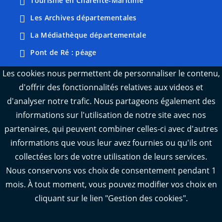
Tourisme en Charente-Maritime
Les Archives départementales
La Médiathèque départementale
Pont de Ré : péage
Webcams : Ré info trafic
Les cookies nous permettent de personnaliser le contenu,
d'offrir des fonctionnalités relatives aux videos et
Webcams : Oléron info trafic
d'analyser notre trafic. Nous partageons également des
Manger 17
informations sur l'utilisation de notre site avec nos
Emploi 17
partenaires, qui peuvent combiner celles-ci avec d'autres
L'Observatoire des territoires de Charente-
informations que vous leur avez fournies ou qu'ils ont
Maritime
collectées lors de votre utilisation de leurs services.
Nous conservons vos choix de consentement pendant 1
mois. À tout moment, vous pouvez modifier vos choix en
cliquant sur le lien "Gestion des cookies".
Aide