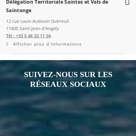
Délégation Territoriale Saintes et Vals de
Saintonge
12 rue Louis-Audouin Dubreuil
17400
Saint-Jean-d'Angely
Tél : +33 5 46 32 11 56
Afficher plus d'informations
SUIVEZ-NOUS SUR LES
RÉSEAUX SOCIAUX
Notre page Instagram
Notre page Facebook
Notre page X
Notre page Tiktok
Notre page Link
Notre page Youtube