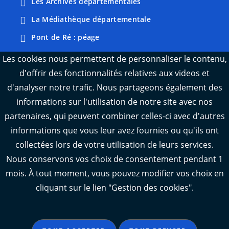
Les Archives départementales
La Médiathèque départementale
Pont de Ré : péage
Webcams : Ré info trafic
Les cookies nous permettent de personnaliser le contenu,
d'offrir des fonctionnalités relatives aux videos et
Webcams : Oléron info trafic
d'analyser notre trafic. Nous partageons également des
Manger 17
informations sur l'utilisation de notre site avec nos
Emploi 17
partenaires, qui peuvent combiner celles-ci avec d'autres
L'Observatoire des territoires de Charente-
informations que vous leur avez fournies ou qu'ils ont
Maritime
collectées lors de votre utilisation de leurs services.
Nous conservons vos choix de consentement pendant 1
mois. À tout moment, vous pouvez modifier vos choix en
cliquant sur le lien "Gestion des cookies".
Aide
Accessibilité : partiellement conforme