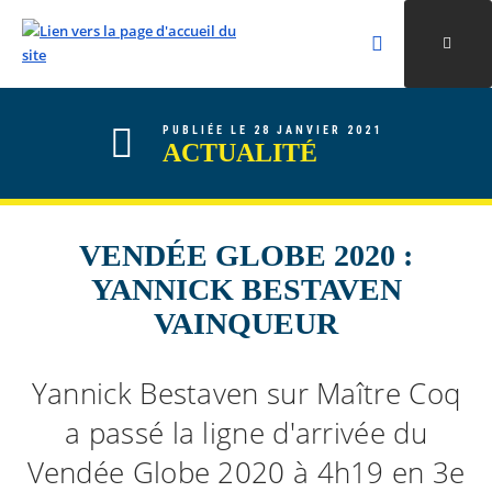
Rechercher
Ouvri
Valider la re
ALLER AU CONTENU
ALLER AU MENU
ALLER À LA RECHERCHE
PUBLIÉE LE 28 JANVIER 2021
ACTUALITÉ
VENDÉE GLOBE 2020 :
YANNICK BESTAVEN
VAINQUEUR
Yannick Bestaven sur Maître Coq
a passé la ligne d'arrivée du
Vendée Globe 2020 à 4h19 en 3e