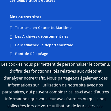
Les délibérations et actes
Nos autres sites
Tourisme en Charente-Maritime
Les Archives départementales
La Médiathèque départementale
Pont de Ré : péage
Webcams : Ré info trafic
Les cookies nous permettent de personnaliser le contenu,
d'offrir des fonctionnalités relatives aux videos et
Webcams : Oléron info trafic
d'analyser notre trafic. Nous partageons également des
Manger 17
informations sur l'utilisation de notre site avec nos
Emploi 17
partenaires, qui peuvent combiner celles-ci avec d'autres
L'Observatoire des territoires de Charente-
informations que vous leur avez fournies ou qu'ils ont
Maritime
collectées lors de votre utilisation de leurs services.