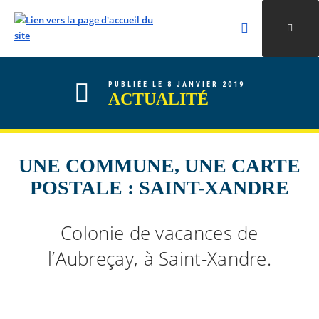
Rechercher
Ouvri
Valider la re
ALLER AU CONTENU
ALLER AU MENU
ALLER À LA RECHERCHE
PUBLIÉE LE 8 JANVIER 2019
ACTUALITÉ
UNE COMMUNE, UNE CARTE
POSTALE : SAINT-XANDRE
Colonie de vacances de
l’Aubreçay, à Saint-Xandre.