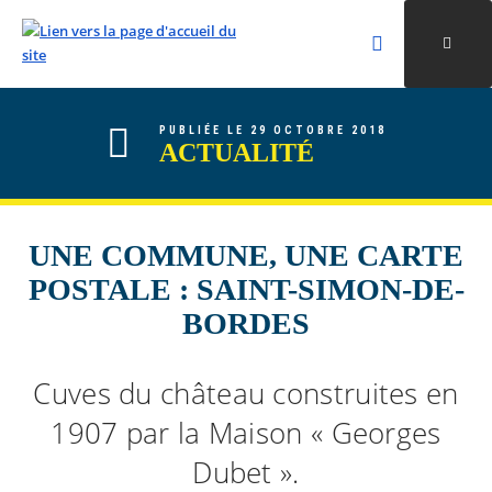
Rechercher
Ouvri
Valider la re
ALLER AU CONTENU
ALLER AU MENU
ALLER À LA RECHERCHE
PUBLIÉE LE 29 OCTOBRE 2018
ACTUALITÉ
UNE COMMUNE, UNE CARTE
POSTALE : SAINT-SIMON-DE-
BORDES
Cuves du château construites en
1907 par la Maison « Georges
Dubet ».