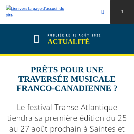
Rechercher
Ouvri
Valider la re
ALLER AU CONTENU
ALLER AU MENU
ALLER À LA RECHERCHE
PUBLIÉE LE 17 AOÛT 2022
ACTUALITÉ
PRÊTS POUR UNE
TRAVERSÉE MUSICALE
FRANCO-CANADIENNE ?
Le festival Transe Atlantique
tiendra sa première édition du 25
au 27 août prochain à Saintes et