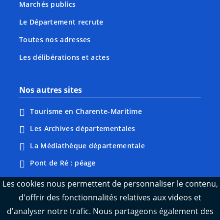
Marchés publics
Le Département recrute
Toutes nos adresses
Les délibérations et actes
Nos autres sites
Tourisme en Charente-Maritime
Les Archives départementales
La Médiathèque départementale
Pont de Ré : péage
Webcams : Ré info trafic
Les cookies nous permettent de personnaliser le contenu,
d'offrir des fonctionnalités relatives aux videos et
Webcams : Oléron info trafic
d'analyser notre trafic. Nous partageons également des
Manger 17