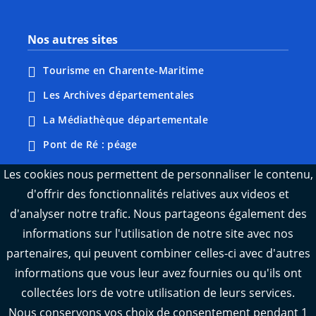
Nos autres sites
Tourisme en Charente-Maritime
Les Archives départementales
La Médiathèque départementale
Pont de Ré : péage
Webcams : Ré info trafic
Les cookies nous permettent de personnaliser le contenu,
d'offrir des fonctionnalités relatives aux videos et
Webcams : Oléron info trafic
d'analyser notre trafic. Nous partageons également des
Manger 17
informations sur l'utilisation de notre site avec nos
Emploi 17
partenaires, qui peuvent combiner celles-ci avec d'autres
L'Observatoire des territoires de Charente-
informations que vous leur avez fournies ou qu'ils ont
Maritime
collectées lors de votre utilisation de leurs services.
Nous conservons vos choix de consentement pendant 1