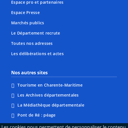
Espace pro et partenaires
Espace Presse
Marchés publics
Le Département recrute
Toutes nos adresses
Les délibérations et actes
Nos autres sites
Tourisme en Charente-Maritime
Les Archives départementales
La Médiathèque départementale
Pont de Ré : péage
Webcams : Ré info trafic
Les cookies nous permettent de personnaliser le contenu,