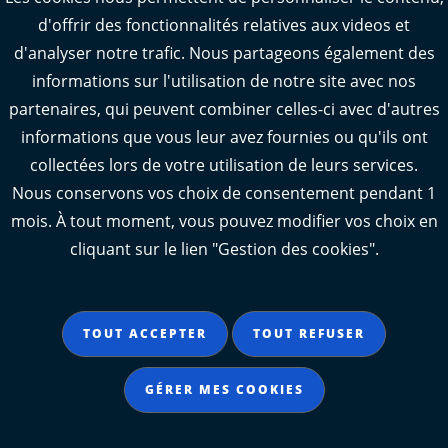
d'offrir des fonctionnalités relatives aux videos et
Webcams : Oléron info trafic
d'analyser notre trafic. Nous partageons également des
Manger 17
informations sur l'utilisation de notre site avec nos
Emploi 17
partenaires, qui peuvent combiner celles-ci avec d'autres
L'Observatoire des territoires de Charente-
informations que vous leur avez fournies ou qu'ils ont
Maritime
collectées lors de votre utilisation de leurs services.
Nous conservons vos choix de consentement pendant 1
mois. À tout moment, vous pouvez modifier vos choix en
cliquant sur le lien "Gestion des cookies".
Aide
Accessibilité : partiellement conforme
TOUT ACCEPTER
TOUT REFUSER
Mentions légales
Données personnelles
GÉRER MES COOKIES
Gestion des cookies
Contact