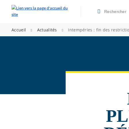
Rechercher
Valider la re
>
>
Accueil
Actualités
Intempéries : fin des restricti
PL