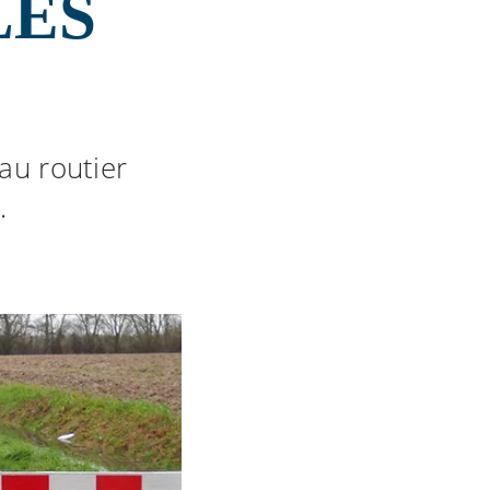
LES
eau routier
.