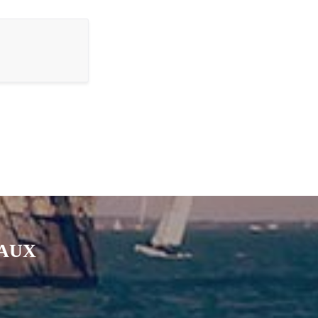
IAUX
nkedin
page Youtube