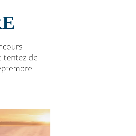
N
RE
oncours
t tentez de
 septembre