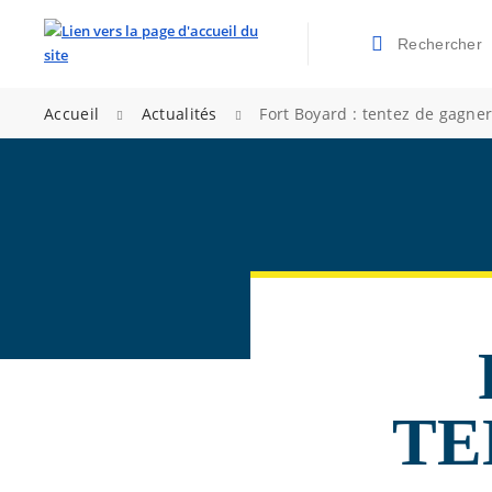
Rechercher
Valider la re
>
>
Accueil
Actualités
Fort Boyard : tentez de gagne
TE