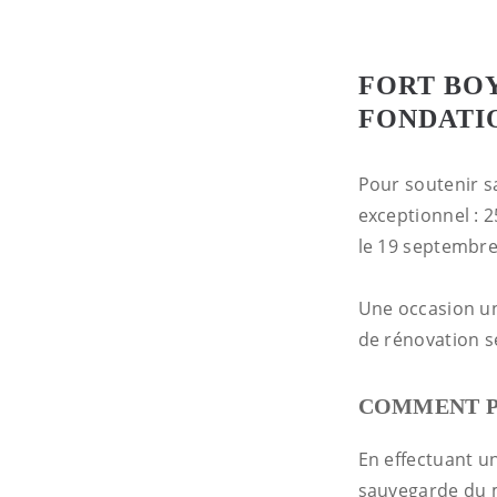
FORT BO
FONDATI
Pour soutenir s
exceptionnel : 
le 19 septembre
Une occasion uni
de rénovation se
COMMENT P
En effectuant u
sauvegarde du mo