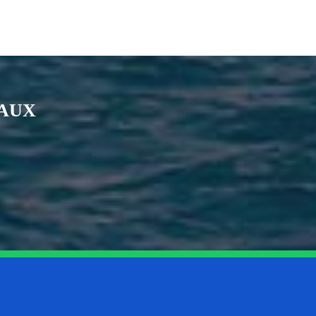
IAUX
nkedin
page Youtube