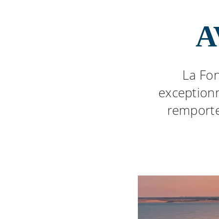
A
La Fon
exceptionn
remporter