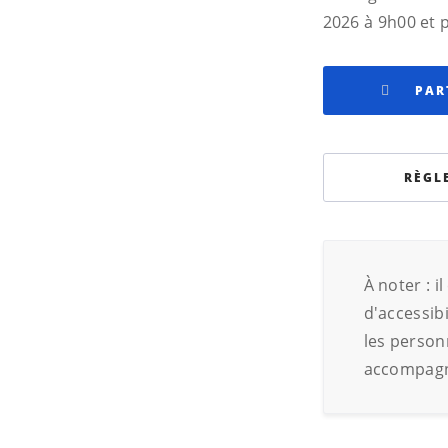
2026 à 9h00 et p
PAR
RÈGL
À noter : i
d'accessibi
les personn
accompagn