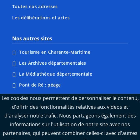
Toutes nos adresses
Les délibérations et actes
Nos autres sites
Tourisme en Charente-Maritime
Les Archives départementales
La Médiathèque départementale
Pont de Ré : péage
Webcams : Ré info trafic
Les cookies nous permettent de personnaliser le contenu,
d'offrir des fonctionnalités relatives aux videos et
Webcams : Oléron info trafic
d'analyser notre trafic. Nous partageons également des
Manger 17
informations sur l'utilisation de notre site avec nos
Emploi 17
partenaires, qui peuvent combiner celles-ci avec d'autres
L'Observatoire des territoires de Charente-