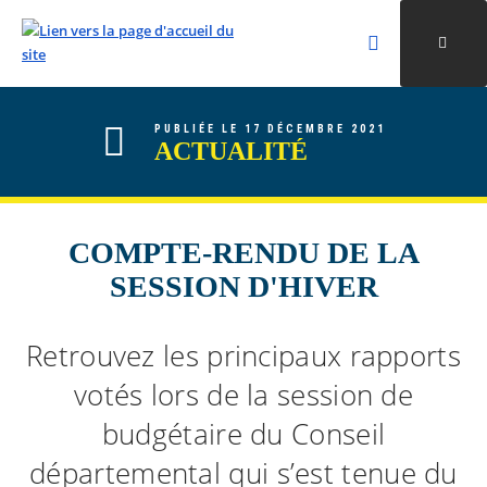
Rechercher
Ouvri
Valider la re
ALLER AU CONTENU
ALLER AU MENU
ALLER À LA RECHERCHE
PUBLIÉE LE 17 DÉCEMBRE 2021
ACTUALITÉ
COMPTE-RENDU DE LA
SESSION D'HIVER
Retrouvez les principaux rapports
votés lors de la session de
budgétaire du Conseil
départemental qui s’est tenue du