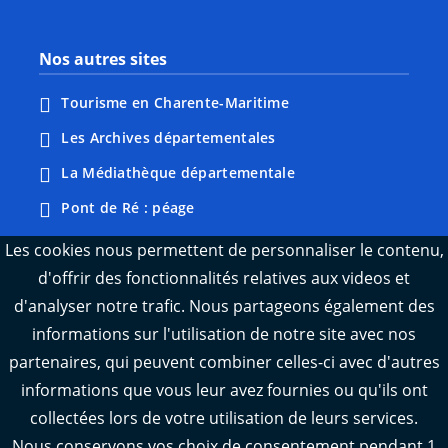
Nos autres sites
Tourisme en Charente-Maritime
Les Archives départementales
La Médiathèque départementale
Pont de Ré : péage
Webcams : Ré info trafic
Les cookies nous permettent de personnaliser le contenu,
d'offrir des fonctionnalités relatives aux videos et
Webcams : Oléron info trafic
d'analyser notre trafic. Nous partageons également des
Manger 17
informations sur l'utilisation de notre site avec nos
Emploi 17
partenaires, qui peuvent combiner celles-ci avec d'autres
L'Observatoire des territoires de Charente-
informations que vous leur avez fournies ou qu'ils ont
Maritime
collectées lors de votre utilisation de leurs services.
Nous conservons vos choix de consentement pendant 1