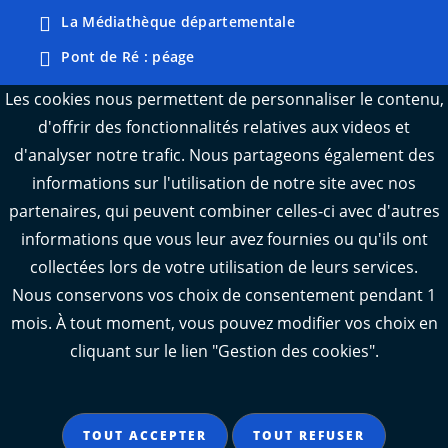
La Médiathèque départementale
Pont de Ré : péage
Webcams : Ré info trafic
Les cookies nous permettent de personnaliser le contenu,
d'offrir des fonctionnalités relatives aux videos et
Webcams : Oléron info trafic
d'analyser notre trafic. Nous partageons également des
Manger 17
informations sur l'utilisation de notre site avec nos
Emploi 17
partenaires, qui peuvent combiner celles-ci avec d'autres
L'Observatoire des territoires de Charente-
informations que vous leur avez fournies ou qu'ils ont
Maritime
collectées lors de votre utilisation de leurs services.
Nous conservons vos choix de consentement pendant 1
mois. À tout moment, vous pouvez modifier vos choix en
cliquant sur le lien "Gestion des cookies".
Aide
Accessibilité : partiellement conforme
TOUT ACCEPTER
TOUT REFUSER