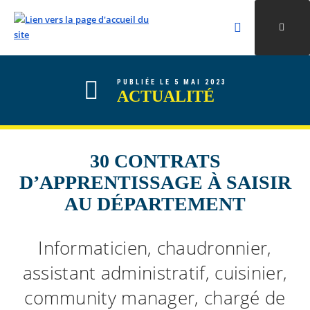
Rechercher
Ouvri
Valider la re
ALLER AU CONTENU
ALLER AU MENU
ALLER À LA RECHERCHE
PUBLIÉE LE 5 MAI 2023
ACTUALITÉ
30 CONTRATS
D’APPRENTISSAGE À SAISIR
AU DÉPARTEMENT
Informaticien, chaudronnier,
assistant administratif, cuisinier,
community manager, chargé de