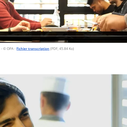
s
- © OPA
-
Fichier transcription
(PDF, 45.84 Ko)