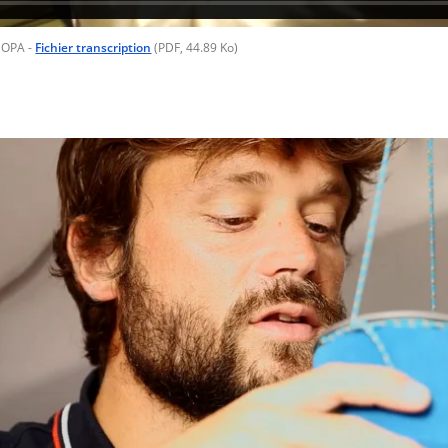
© OPA
-
Fichier transcription
(PDF, 44.89 Ko)