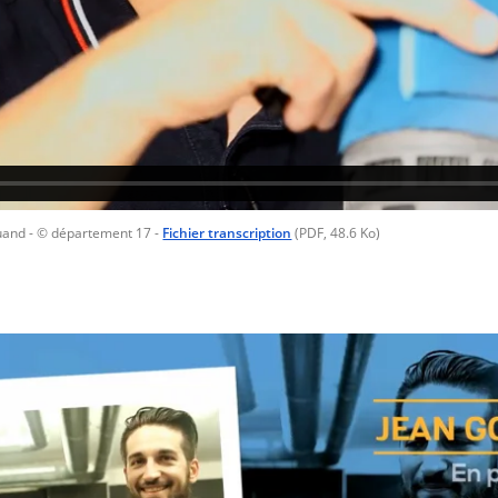
quand
- © département 17
-
Fichier transcription
(PDF, 48.6 Ko)