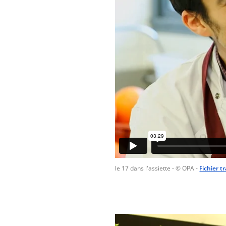
le 17 dans l'assiette
- © OPA
-
Fichier t