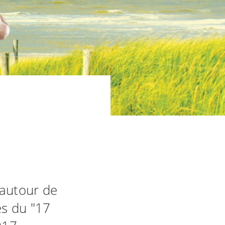
 autour de
es du "17