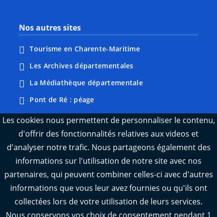
Nos autres sites
Tourisme en Charente-Maritime
Les Archives départementales
La Médiathèque départementale
Pont de Ré : péage
Webcams : Ré info trafic
Les cookies nous permettent de personnaliser le contenu,
d'offrir des fonctionnalités relatives aux videos et
Webcams : Oléron info trafic
d'analyser notre trafic. Nous partageons également des
Manger 17
informations sur l'utilisation de notre site avec nos
Emploi 17
partenaires, qui peuvent combiner celles-ci avec d'autres
L'Observatoire des territoires de Charente-
informations que vous leur avez fournies ou qu'ils ont
Maritime
collectées lors de votre utilisation de leurs services.
Nous conservons vos choix de consentement pendant 1