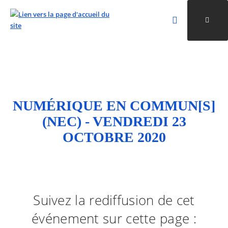
Rechercher
Ouvri
Valider la re
ALLER AU CONTENU
ALLER AU MENU
ALLER À LA RECHERCHE
NUMÉRIQUE EN COMMUN[S]
(NEC) - VENDREDI 23
OCTOBRE 2020
Suivez la rediffusion de cet
événement sur cette page :