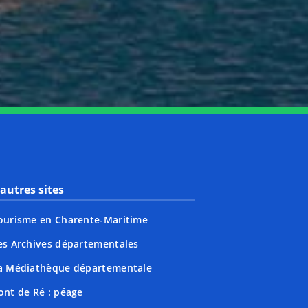
nkedin
page Youtube
autres sites
ourisme en Charente-Maritime
es Archives départementales
a Médiathèque départementale
ont de Ré : péage