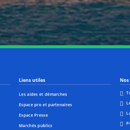
Notre page Instagram
Notre page Facebook
Notre page X
Notre page Tiktok
Notre page Li
Notre 
Liens utiles
Nos 
T
Les aides et démarches
L
Espace pro et partenaires
L
Espace Presse
P
Marchés publics