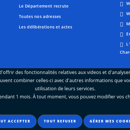
W
Le Département recrute
W
Toutes nos adresses
M
Les délibérations et actes
E
L
Char
'offrir des fonctionnalités relatives aux videos et d'analys
peuvent combiner celles-ci avec d'autres informations que vou
utilisation de leurs services.
ant 1 mois. À tout moment, vous pouvez modifier vos choix
UT ACCEPTER
TOUT REFUSER
GÉRER MES COOK
t conforme
Mentions légales
Données personnelles