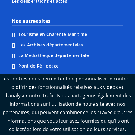
Les délibérations et actes
Nos autres sites
Tourisme en Charente-Maritime
Les Archives départementales
La Médiathèque départementale
Pont de Ré : péage
Webcams : Ré info trafic
Les cookies nous permettent de personnaliser le contenu,
d'offrir des fonctionnalités relatives aux videos et
Webcams : Oléron info trafic
d'analyser notre trafic. Nous partageons également des
Manger 17
informations sur l'utilisation de notre site avec nos
Emploi 17
partenaires, qui peuvent combiner celles-ci avec d'autres
L'Observatoire des territoires de Charente-
informations que vous leur avez fournies ou qu'ils ont
Maritime
collectées lors de votre utilisation de leurs services.