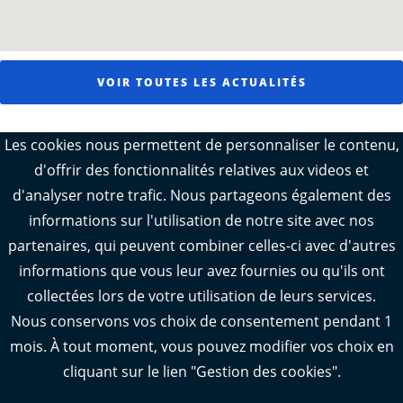
VOIR TOUTES LES ACTUALITÉS
Les cookies nous permettent de personnaliser le contenu,
Crédit image d'illustration : © Departement17
d'offrir des fonctionnalités relatives aux videos et
d'analyser notre trafic. Nous partageons également des
SUIVEZ-NOUS SUR LES
informations sur l'utilisation de notre site avec nos
RÉSEAUX SOCIAUX
partenaires, qui peuvent combiner celles-ci avec d'autres
informations que vous leur avez fournies ou qu'ils ont
collectées lors de votre utilisation de leurs services.
Notre page Instagram
Notre page Facebook
Notre page X
Notre page Tiktok
Notre page Link
Nous conservons vos choix de consentement pendant 1
mois. À tout moment, vous pouvez modifier vos choix en
Notre page Youtube
cliquant sur le lien "Gestion des cookies".