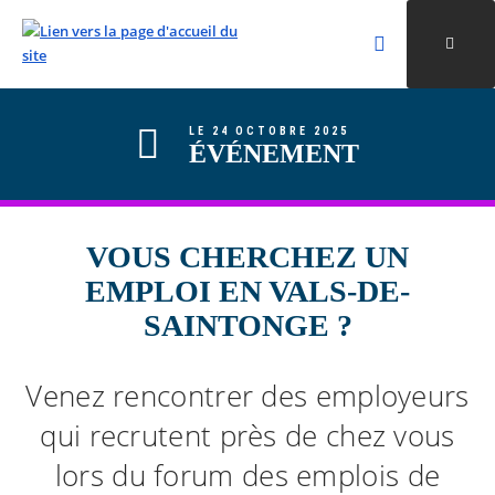
Rechercher
Ouvri
Valider la re
ALLER AU CONTENU
ALLER AU MENU
ALLER À LA RECHERCHE
LE 24 OCTOBRE 2025
ÉVÉNEMENT
VOUS CHERCHEZ UN
EMPLOI EN VALS-DE-
SAINTONGE ?
Venez rencontrer des employeurs
qui recrutent près de chez vous
lors du forum des emplois de