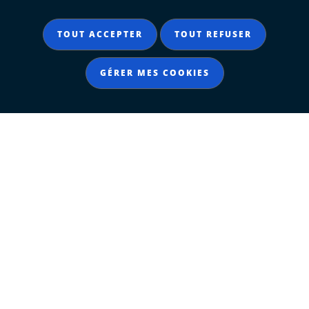
TOUT ACCEPTER
TOUT REFUSER
GÉRER MES COOKIES
Contacter le Département
Département de La Charente-Maritime
85 boulevard de la république
CS 60003
17076 La Rochelle - Cedex 9
Tél. 05 46 31 70 00
Accueil du public du lundi au vendredi
de 9h à 12h30 et de 13h30 à 17h
NOUS ÉCRIRE