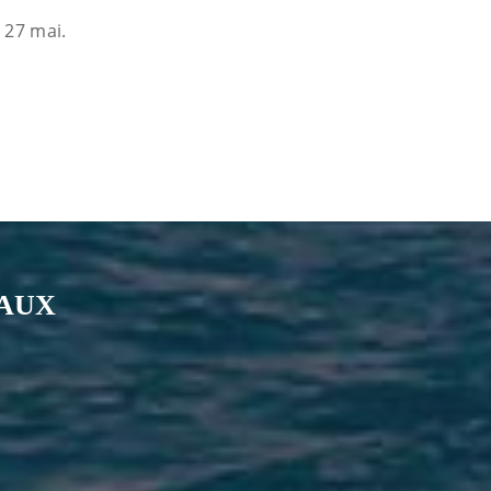
u 27 mai.
IAUX
nkedin
page Youtube