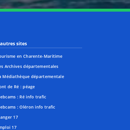
autres sites
ourisme en Charente-Maritime
es Archives départementales
a Médiathèque départementale
ont de Ré : péage
ebcams : Ré info trafic
ebcams : Oléron info trafic
anger 17
mploi 17