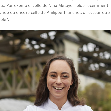
jets. Par exemple, celle de Nina Métayer, élue récemment 
onde ou encore celle de Philippe Tranchet, directeur du S
ble".