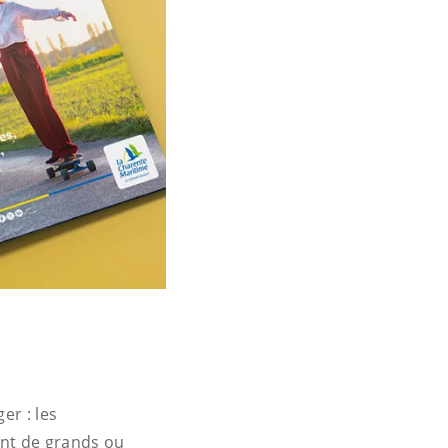
er : les
tent de grands ou