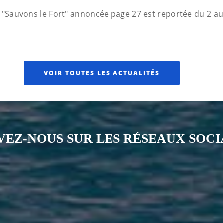
 "Sauvons le Fort" annoncée page 27 est reportée du 2 a
VOIR TOUTES LES ACTUALITÉS
VEZ-NOUS SUR LES RÉSEAUX SOC
Notre page Instagram
Notre page Facebook
Notre page X
Notre page Tiktok
Notre page Li
Notre 