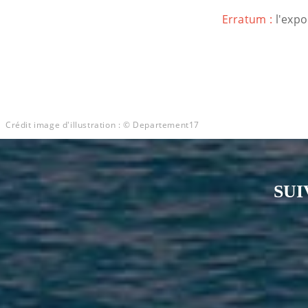
Erratum :
l'expo
Crédit image d'illustration : © Departement17
SUI