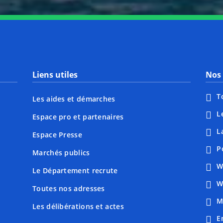
Liens utiles
Nos 
T
Les aides et démarches
L
Espace pro et partenaires
L
Espace Presse
P
Marchés publics
W
Le Département recrute
W
Toutes nos adresses
M
Les délibérations et actes
E