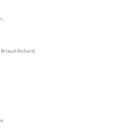
r,
 Briaud-Richard,
me.