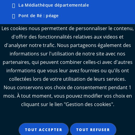
La Médiathèque départementale
Pont de Ré : péage
Webcams : Ré info trafic
Les cookies nous permettent de personnaliser le contenu,
d'offrir des fonctionnalités relatives aux videos et
Webcams : Oléron info trafic
d'analyser notre trafic. Nous partageons également des
Manger 17
informations sur l'utilisation de notre site avec nos
Emploi 17
partenaires, qui peuvent combiner celles-ci avec d'autres
L'Observatoire des territoires de Charente-
informations que vous leur avez fournies ou qu'ils ont
Maritime
collectées lors de votre utilisation de leurs services.
Nous conservons vos choix de consentement pendant 1
mois. À tout moment, vous pouvez modifier vos choix en
cliquant sur le lien "Gestion des cookies".
Aide
Accessibilité : partiellement conforme
TOUT ACCEPTER
TOUT REFUSER
Mentions légales