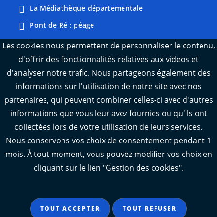
La Médiathèque départementale
Pont de Ré : péage
Webcams : Ré info trafic
Les cookies nous permettent de personnaliser le contenu,
d'offrir des fonctionnalités relatives aux videos et
Webcams : Oléron info trafic
d'analyser notre trafic. Nous partageons également des
Manger 17
informations sur l'utilisation de notre site avec nos
Emploi 17
partenaires, qui peuvent combiner celles-ci avec d'autres
L'Observatoire des territoires de Charente-
informations que vous leur avez fournies ou qu'ils ont
Maritime
collectées lors de votre utilisation de leurs services.
Nous conservons vos choix de consentement pendant 1
mois. À tout moment, vous pouvez modifier vos choix en
cliquant sur le lien "Gestion des cookies".
Aide
Accessibilité : partiellement conforme
TOUT ACCEPTER
TOUT REFUSER
Mentions légales